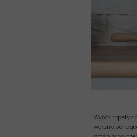
Wybór tapety do
warunki panując
ryzyko zabrudzeń