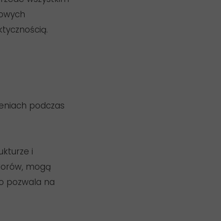
zowych
ktycznością.
zeniach podczas
kturze i
olorów, mogą
co pozwala na