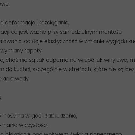
nowe
 deformacje i rozciąganie,
kacji, co jest ważne przy samodzielnym montażu,
lowania, co daje elastyczność w zmianie wyglądu ku
 wymiany tapety.
we, choć nie są tak odporne na wilgoć jak winylowe, 
do kuchni, szczególnie w strefach, które nie są be
ałanie wody.
e
ność na wilgoć i zabrudzenia,
ymania w czystości,
a blaknięcie pod wpływem światła słonecznego.