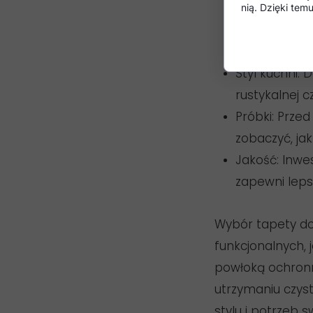
nią. Dzięki te
Strefy naraż
wysokiej odpo
Styl kuchni: 
rustykalnej cz
Próbki: Prz
zobaczyć, jak
Jakość: Inwe
zapewni leps
Wybór tapety do
funkcjonalnych, 
powłoką ochronn
utrzymaniu czys
stylu i potrzeb s