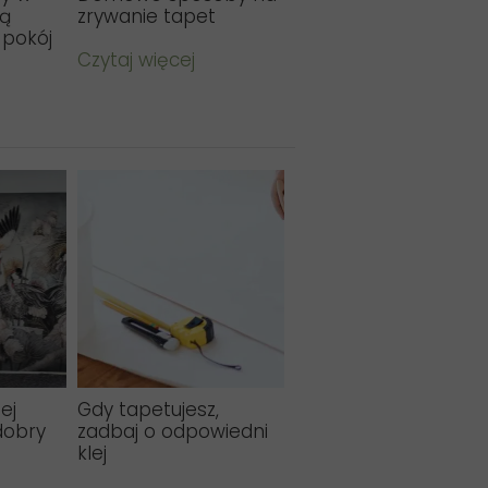
ną
zrywanie tapet
 pokój
Czytaj więcej
ej
Gdy tapetujesz,
dobry
zadbaj o odpowiedni
klej