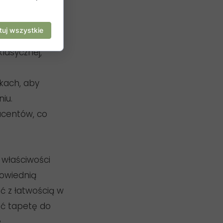
bieraj tapety o
uj wszystkie
klasycznej,
kach, aby
iu.
ucentów, co
właściwości
powiednią
ć z łatwością w
ać tapetę do
.