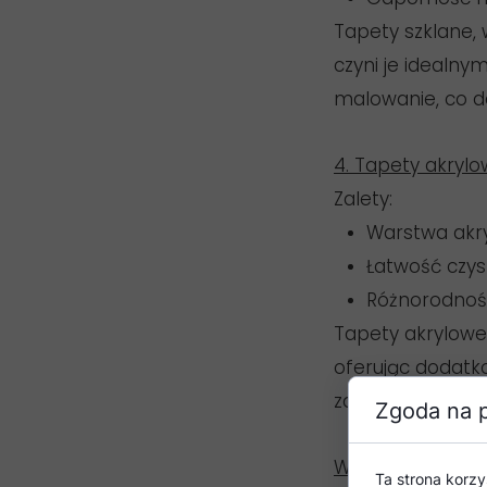
Tapety szklane, 
czyni je idealny
malowanie, co da
4. Tapety akryl
Zalety:
Warstwa akr
Łatwość czys
Różnorodność
Tapety akrylowe
oferując dodatk
zabrudzeniami.
Zgoda na p
Wskazówki przy 
Ta strona korzy