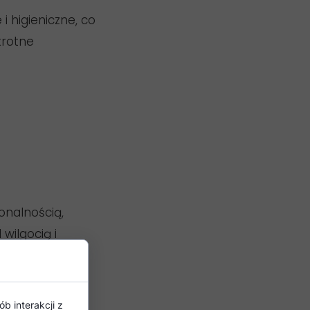
 higieniczne, co
krotne
nalnością,
wilgocią i
b interakcji z