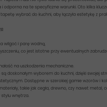
 i odporna na te specyficzne warunki. Oto kilka kluc
tapetę wybrać do kuchni, aby łączyła estetykę z pra
we
 wilgoć i parę wodną,
yszczeniu, co jest istotne przy ewentualnych zabrud
małość na uszkodzenia mechaniczne.
są doskonałym wyborem do kuchni, dzięki swojej stru
tetycznym. Dostępne w szerokiej gamie wzorów i k
ateriały, takie jak cegła, drewno, czy nawet metal, 
stylu wnętrza.