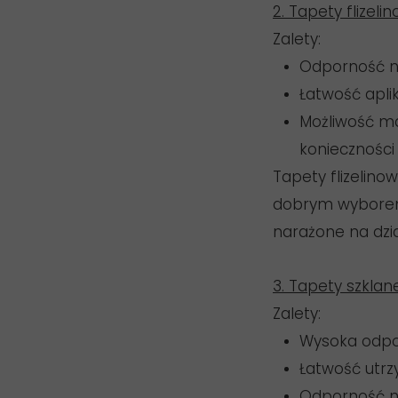
2. Tapety flizeli
Zalety:
Odporność na
Łatwość apli
Możliwość ma
konieczności
Tapety flizelino
dobrym wyborem 
narażone na dzi
3. Tapety szklan
Zalety:
Wysoka odpor
Łatwość utrz
Odporność n