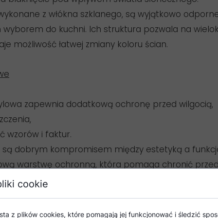
wykonane z włókna szklanego, są wyjątkowo odporne i
m wyborem do kuchni. Ich struktura pozwala na wielo
je możliwość łatwej zmiany koloru ścian.
owe
ylowa zapewnia dodatkową ochronę przed wilgocią,
zczenia,
 wzorów i faktur.
 są dobrym kompromisem między estetyką a funkcjo
ową warstwę ochronną, która pomaga chronić przed 
liki cookie
wyborze tapety do kuchni:
sta z plików cookies, które pomagają jej funkcjonować i śledzić sposó