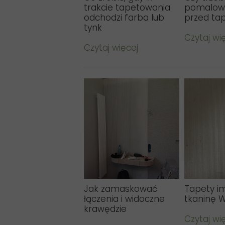
trakcie tapetowania
pomalow
odchodzi farba lub
przed ta
tynk
Czytaj wi
Czytaj więcej
Jak zamaskować
Tapety im
łączenia i widoczne
tkaninę W
krawędzie
Czytaj wi