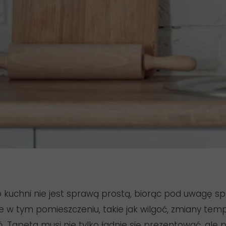
 kuchni nie jest sprawą prostą, biorąc pod uwagę sp
e w tym pomieszczeniu, takie jak wilgoć, zmiany tem
. Tapeta musi nie tylko ładnie się prezentować, ale