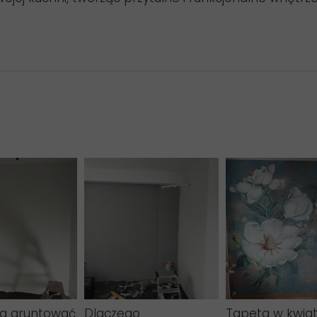
ba gruntować
Dlaczego
Tapeta w kwia