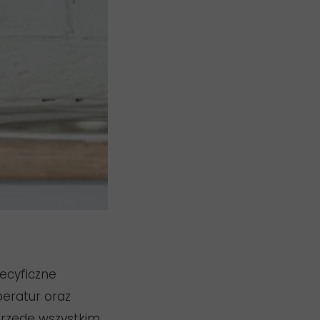
ecyficzne
peratur oraz
 przede wszystkim