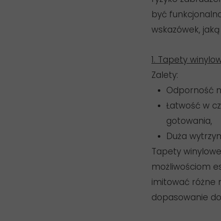
być funkcjonalna
wskazówek, jaką 
1. Tapety winylo
Zalety:
Odporność na
Łatwość w cz
gotowania,
Duża wytrzy
Tapety winylowe 
możliwościom es
imitować różne m
dopasowanie do 