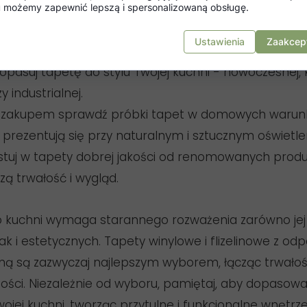
mu możemy zapewnić lepszą i spersonalizowaną obsługę.
one na wilgoć: Do obszarów wokół zlewu i kuchenki wy
Ustawienia
Zaakcept
rności na wilgoć i łatwości w czyszczeniu.
Dopasuj tapetę do stylu Twojej kuchni - nowoczesnej, 
y industrialnej.
ed zakupem sprawdź próbki tapet w domowych warun
 prezentują się przy naturalnym i sztucznym oświetlen
stuj w tapety dobrej jakości od renomowanych prod
zą trwałość i wygląd.
 kuchni wymaga starannego rozważenia zarówno jej 
jak i estetycznych. Tapety winylowe i flizelinowe z od
ą są zazwyczaj najlepszym wyborem, łącząc trwałoś
tości. Niezależnie od wyboru, pamiętaj, aby dopasow
wojej kuchni, tworząc przytulne i funkcjonalne wnętrze