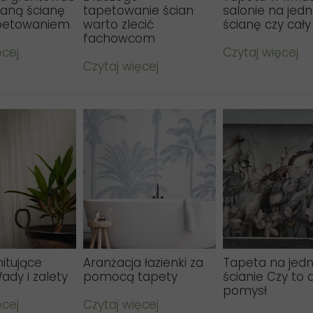
aną ścianę
tapetowanie ścian
salonie na jed
petowaniem
warto zlecić
ścianę czy cały
fachowcom
ęcej
Czytaj więcej
Czytaj więcej
itujące
Aranżacja łazienki za
Tapeta na jedn
ady i zalety
pomocą tapety
ścianie Czy to 
pomysł
ęcej
Czytaj więcej