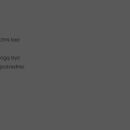
chni bez
mogą być
zpośrednio