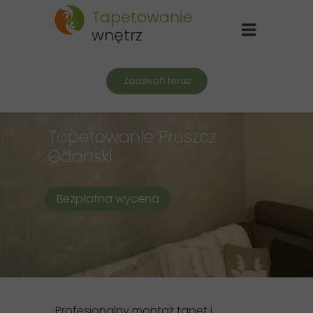
Tapetowanie
wnętrz
Zadzwoń teraz
Tapetowanie
Pruszcz
Gdański
Bezpłatna wycena
Profesjonalny montaż tapet i