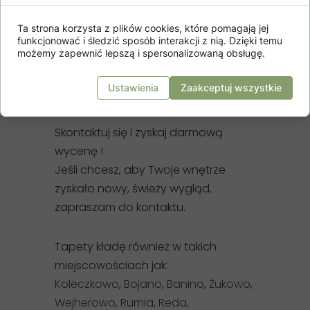
usługi dostosowane są do różnych
typów przestrzeni. Dzięki
Ta strona korzysta z plików cookies, które pomagają jej
doświadczeniu w pracy z
funkcjonować i śledzić sposób interakcji z nią. Dzięki temu
możemy zapewnić lepszą i spersonalizowaną obsługę.
różnorodnymi materiałami i stylami
wnętrz zapewniam najwyższą jakość
Ustawienia
Zaakceptuj wszystkie
wykonania.
Skontaktuj się i zyskaj darmową
wycenę !
Jeśli chcesz, aby Twoje wnętrze
zyskało nowy, świeży wygląd,
zapraszam do kontaktu.
Tapety kładę również w takich
miejscowościach jak:
Koleczkowo
,
Bojano
,
Banino
,
Żukowo
,
Wejherowo
,
Rumia
,
Reda
,