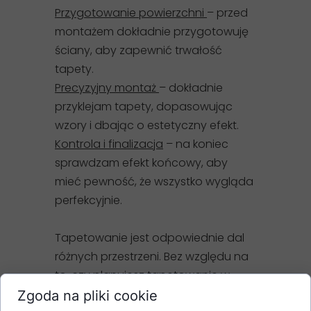
Przygotowanie powierzchni
– przed
montażem dokładnie przygotowuję
ściany, aby zapewnić trwałość
tapety.
Precyzyjny montaż
– dokładnie
przyklejam tapety, dopasowując
wzory i dbając o estetyczny efekt.
Kontrola i finalizacja
– na koniec
sprawdzam efekt końcowy, aby
mieć pewność, że wszystko wygląda
perfekcyjnie.
Tapetowanie jest odpowiednie dal
różnych przestrzeni. Bez względu na
to, czy planujesz tapetowanie w
domu, mieszkaniu czy biurze, moje
Zgoda na pliki cookie