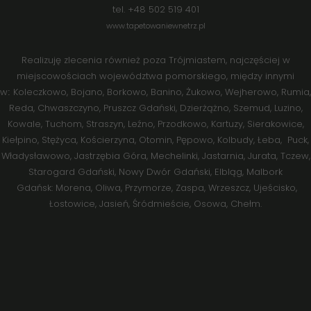
tel. +48 502 519 401
www.tapetowaniewnetrz.pl
Realizuję zlecenia również poza Trójmiastem, najczęściej w
miejscowościach województwa pomorskiego, między innymi
w
K
oleczkowo
,
Bojano
,
Borkowo
,
Banino
,
Żukowo
,
Wejherowo
,
Rumia
,
:
Reda
,
Chwaszczyno
,
Pruszcz Gdański
,
Dzierżążno
,
Szemud
,
Luzino
,
Kowale
,
Tuchom
,
Straszyn
, Leźno, Przodkowo,
Kartuzy
,
Sierakowice
,
Kiełpino, Stężyca,
Kościerzyna
, Otomin, Pępowo, Kolbudy,
Łeba
,
Puck
,
Władysławowo
,
Jastrzębia Góra
, Mechelinki, Jastarnia, Jurata,
Tczew
,
Starogard Gdański
,
Nowy Dwór Gdański
,
Elbląg
,
Malbork
Gdańsk:
Morena
,
Oliwa
,
Przymorze
,
Zaspa
,
Wrzeszcz
,
Ujeścisko
,
Łostowice
,
Jasień
,
Śródmieście
,
Osowa
,
Chełm.