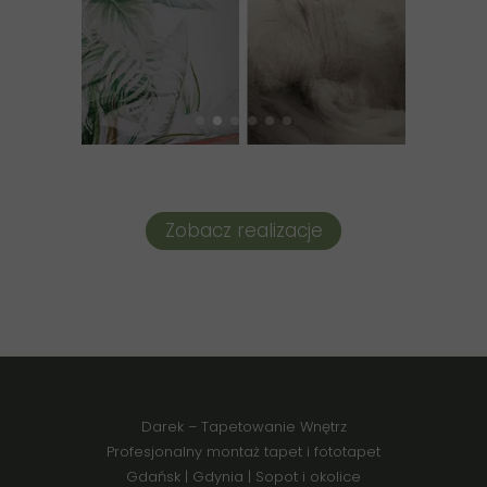
Zobacz realizacje
Darek – Tapetowanie Wnętrz
Profesjonalny montaż tapet i fototapet
Gdańsk
|
Gdynia
| Sopot i okolice