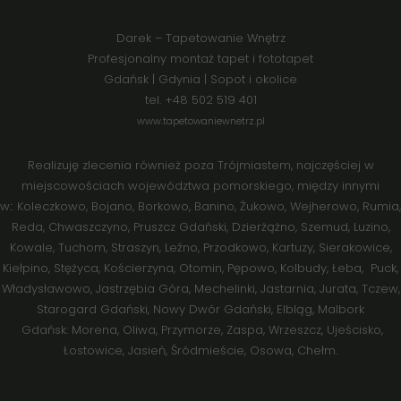
Darek – Tapetowanie Wnętrz
Profesjonalny montaż tapet i fototapet
Gdańsk
|
Gdynia
| Sopot i okolice
tel. +48 502 519 401
www.tapetowaniewnetrz.pl
Realizuję zlecenia również poza Trójmiastem, najczęściej w
miejscowościach województwa pomorskiego, między innymi
w
K
oleczkowo
,
Bojano
,
Borkowo
,
Banino
,
Żukowo
,
Wejherowo
,
Rumia
,
:
Reda
,
Chwaszczyno
,
Pruszcz Gdański
,
Dzierżążno
,
Szemud
,
Luzino
,
Kowale
,
Tuchom
,
Straszyn
, Leźno, Przodkowo,
Kartuzy
,
Sierakowice
,
Kiełpino, Stężyca,
Kościerzyna
, Otomin, Pępowo, Kolbudy,
Łeba
,
Puck
,
Władysławowo
,
Jastrzębia Góra
, Mechelinki, Jastarnia, Jurata,
Tczew
,
Starogard Gdański
,
Nowy Dwór Gdański
,
Elbląg
,
Malbork
Gdańsk:
Morena
,
Oliwa
,
Przymorze
,
Zaspa
,
Wrzeszcz
,
Ujeścisko
,
Łostowice
,
Jasień
,
Śródmieście
,
Osowa
,
Chełm.