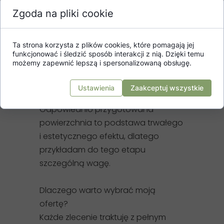
wygładzanie i gruntowanie,
Zgoda na pliki cookie
profesjonalny montaż tapet i
fototapet z dbałością o detale,
dokładne wykończenie
Ta strona korzysta z plików cookies, które pomagają jej
funkcjonować i śledzić sposób interakcji z nią. Dzięki temu
narożników, krawędzi i miejsc przy
możemy zapewnić lepszą i spersonalizowaną obsługę.
listwach,
doradztwo w zakresie wyboru
Ustawienia
Zaakceptuj wszystkie
rodzaju tapety, wzoru i materiału.
Odpowiednio przygotowana
powierzchnia to podstawa trwałego
i estetycznego efektu, dlatego
przykładam do tego etapu
szczególną wagę.
Dlaczego warto wybrać moją
ofertę?
Każde zlecenie traktuję z pełnym