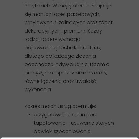
wnętrzach. W mojej ofercie znajduje
się montaż tapet papierowych,
winylowych, flizelinowych oraz tapet
dekoracyjnych i premium. Każdy
rodzaj tapety wymaga
odpowiedniej techniki montażu,
dlatego do każdego zlecenia
podchodzę indywidualnie. Dbam o
precyzyjne dopasowanie wzorów,
równe łączenia oraz trwałość
wykonania.
Zakres moich usług obejmuje:
przygotowanie ścian pod
tapetowanie – usuwanie starych
powłok, szpachlowanie,