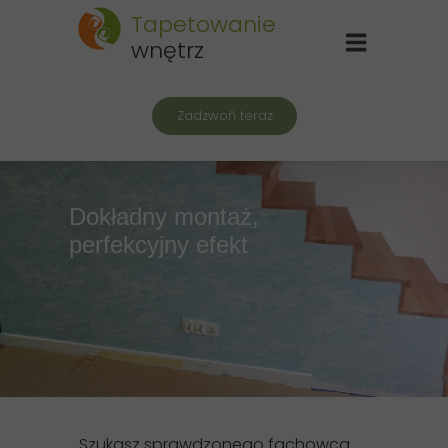
Tapetowanie
wnętrz
Zadzwoń teraz
Dokładny montaż,
perfekcyjny efekt
Szukasz sprawdzonego fachowca