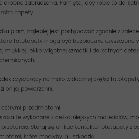
ne drobne zabrudzenia. Pamiętaj, aby robić to delikatn
zchni tapety.
dku plam, najlepiej jest postępować zgodnie z zalec
które fototapety mogą być bezpiecznie czyszczone w
j miękkiej, lekko wilgotnej szmatki i delikatnych dete
 chemicznych.
rodek czyszczący na mało widocznej części fototapet
zi on jej powierzchni.
z ostrymi przedmiotami
aszcza te wykonane z delikatniejszych materiałów, 
 przetarcia. Staraj się unikać kontaktu fototapety z o
miotami, które mogłyby ją uszkodzić.