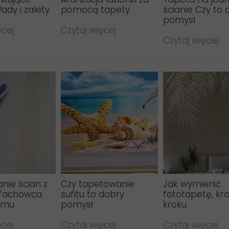
ady i zalety
pomocą tapety
ścianie Czy to 
pomysł
ęcej
Czytaj więcej
Czytaj więcej
nie ścian z
Czy tapetowanie
Jak wymienić
fachowca
sufitu to dobry
fototapetę, kr
emu
pomysł
kroku
ęcej
Czytaj więcej
Czytaj więcej