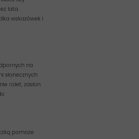
ez lata
ilka wskazówek i
odpornych na
ni słonecznych
e rolet, zasłon
do
reczką pomoże