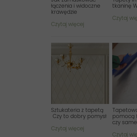
łączenia i widoczne
tkaninę W
krawędzie
Czytaj wi
Czytaj więcej
Sztukateria z tapetą
Tapetowa
Czy to dobry pomysł
pomocą 
czy sam
Czytaj więcej
Czytaj wi