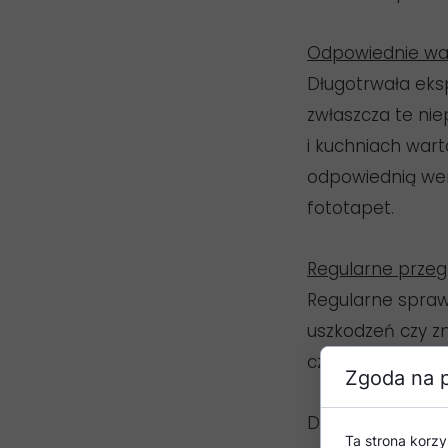
Odpowiednie wa
Długotrwała eks
zwłaszcza te ni
i kuchniach war
odpowiednią wen
fototapet.
Regularne przeg
Regularne spraw
uszkodzeń czy zm
często naprawić
Zgoda na p
Dbanie o fotota
Ta strona korzy