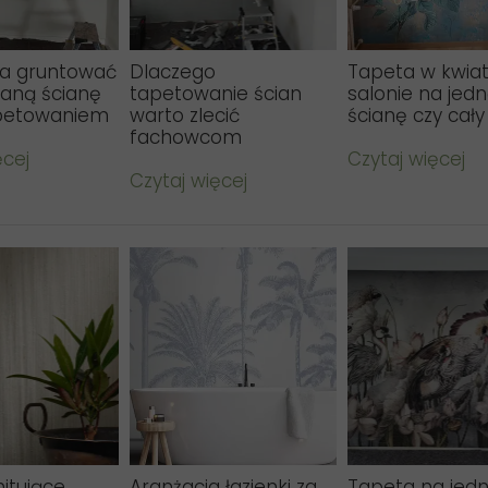
ba gruntować
Dlaczego
Tapeta w kwia
aną ścianę
tapetowanie ścian
salonie na jed
petowaniem
warto zlecić
ścianę czy cały
fachowcom
ęcej
Czytaj więcej
Czytaj więcej
itujące
Aranżacja łazienki za
Tapeta na jedn