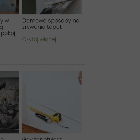
ty w
Domowe sposoby na
ną
zrywanie tapet
 pokój
Czytaj więcej
ej
Gdy tapetujesz,