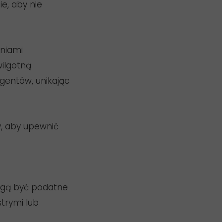
ie, aby nie
eniami
ilgotną
rgentów, unikając
y, aby upewnić
mogą być podatne
strymi lub