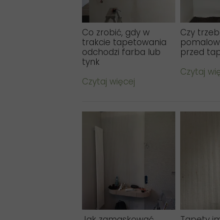
Co zrobić, gdy w
Czy trze
trakcie tapetowania
pomalow
odchodzi farba lub
przed ta
tynk
Czytaj wi
Czytaj więcej
Jak zamaskować
Tapety im