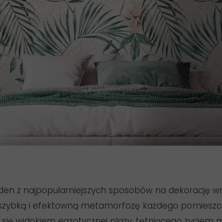
eden z najpopularniejszych sposobów na dekorację wn
szybką i efektowną metamorfozę każdego pomieszcze
się widokiem egzotycznej plaży, tętniącego życiem m