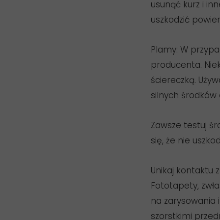
usunąć kurz i in
uszkodzić powier
Plamy: W przypa
producenta. Nie
ściereczką. Używa
silnych środków
Zawsze testuj ś
się, że nie uszkod
Unikaj kontaktu 
Fototapety, zwł
na zarysowania i
szorstkimi przed