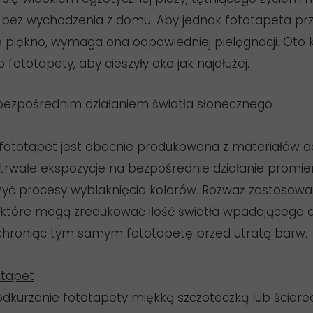
 bez wychodzenia z domu. Aby jednak fototapeta prz
 piękno, wymaga ona odpowiedniej pielęgnacji. Oto k
 fototapety, aby cieszyły oko jak najdłużej.
ezpośrednim działaniem światła słonecznego
fototapet jest obecnie produkowana z materiałów 
otrwałe ekspozycje na bezpośrednie działanie promie
yć procesy wyblaknięcia kolorów. Rozważ zastosowani
a, które mogą zredukować ilość światła wpadającego 
chroniąc tym samym fototapetę przed utratą barw.
otapet
 odkurzanie fototapety miękką szczoteczką lub ście