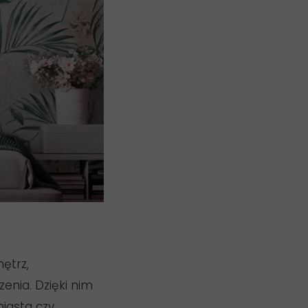
ętrz,
nia. Dzięki nim
iasta czy