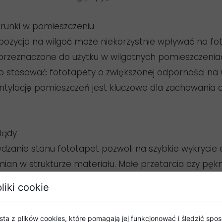
runki w pomieszczeniu
pozycja na wilgoć może niekorzystnie wpływać na fo
eprzeznaczone do użytku w wilgotnych pomieszczenia
to stosować fototapety o zwiększonej odporności na 
tylację pomieszczeń jest kluczowe dla zachowania 
lądy
dzanie stanu fototapet pozwoli na szybkie wykrycie
ian w strukturze materiału. Małe przetarcia czy pęk
, zanim staną się większym problemem.
liki cookie
pety nie wymaga dużo pracy, jednak regularna pielęg
sta z plików cookies, które pomagają jej funkcjonować i śledzić sposó