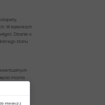
totapety,
ch. W łazienkach
wilgoć. Dbanie o
dobrego stanu
 ewentualnych
nięcia można
nacja i
b interakcji z